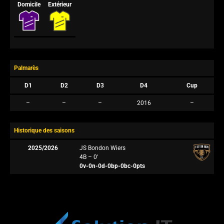
Domicile
Extérieur
Palmarès
D1
D2
D3
D4
Cup
–
–
–
2016
–
Historique des saisons
2025/2026
JS Bondon Wiers
4B – 0′
0v-0n-0d-0bp-0bc-0pts