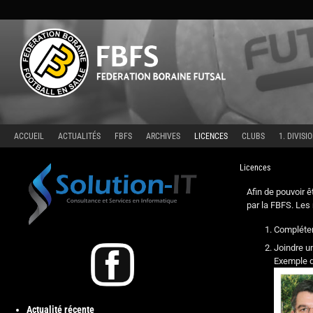
ACCUEIL
ACTUALITÉS
FBFS
ARCHIVES
LICENCES
CLUBS
1. DIVISI
Licences
Afin de pouvoir ê
par la FBFS. Les 
Compléter
Joindre 
Exemple de
Actualité récente