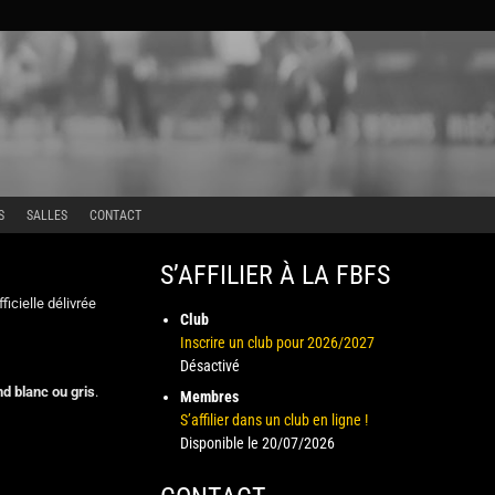
S
SALLES
CONTACT
S’AFFILIER À LA FBFS
ficielle délivrée
Club
Inscrire un club pour 2026/2027
Désactivé
nd blanc ou gris
.
Membres
S’affilier dans un club en ligne !
Disponible le 20/07/2026