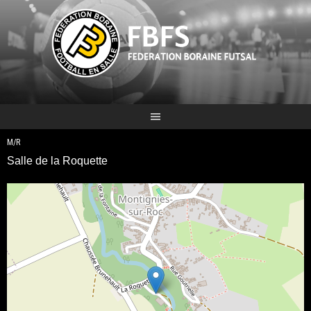
Aller
au
contenu
M/R
Salle de la Roquette