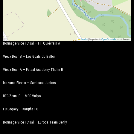
Leaflet
|
Map data ©
OpenStreetMap
contributors
Borinage Vice Futsal — FT Quiévrain A
Vieux Dour B — Les Goats du Ballon
Vieux Dour A — Futsal Academy Thulin B
Inazuma Eleven — Sambuca Juniors
RFC Zouni B — MFC Vulpo
FC Legacy — Knigths FC
Borinage Vice Futsal — Europa Team Genly