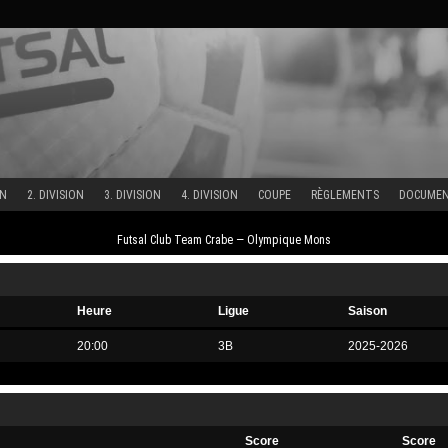
ON
2. DIVISION
3. DIVISION
4. DIVISION
COUPE
RÈGLEMENTS
DOCUME
Futsal Club Team Crabe — Olympique Mons
Heure
Ligue
Saison
20:00
3B
2025-2026
Score
Score