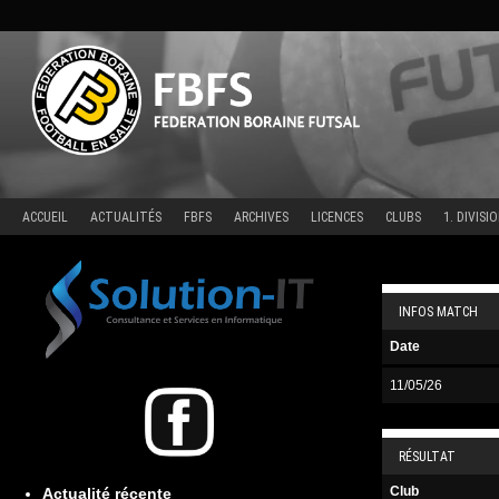
Aller
au
contenu
ACCUEIL
ACTUALITÉS
FBFS
ARCHIVES
LICENCES
CLUBS
1. DIVISI
INFOS MATCH
Date
11/05/26
RÉSULTAT
Club
Actualité récente